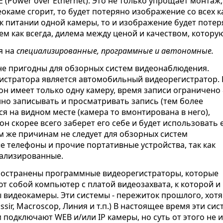
 (Power over Ethernet). Это не только упрощает монтаж,
еокаме сгорит, то будет потеряно изображение со всех к
ок питании одной камеры, то и изображение будет потер
ем как всегда, дилема между ценой и качеством, котору
я на
специализированные, программные и автономные.
е пригодны для обзорных систем видеонаблюдения.
стратора является автомобильный видеорегистратор. 
он имеет только одну камеру, время записи ограничено 
но записывать и просматривать запись (тем более
ся на видном месте (камера то вмонтирована в него),
н скорее всего заберет его себе и будет использовать 
м же причинам не следует для обзорных систем
телефоны и прочие портативные устройства, так как
иализированные.
ространены программные видеорегистраторы, которые
т собой компьютер с платой видеозахвата, к которой и
 видеокамеры. Эти системы - пережиток прошлого, хот
assir, Macroscop, Линия и т.п.) В настоящее время эти с
м подключают WEB и/или IP камеры, но суть от этого не