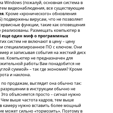
ма Windows (пожалуй, основная система в
истем видеонаблюдения, все существующие
ия
. Кроме «хронического» обновления
S) подвержены вирусам, что не позволяет
 сервисные функции, такие как оповещения
не реализованы. Размещать компьютер в
 еще один миф о программных
этих систем не включают в цену – цену
ли специализироанное ПО с ключом. Они
камер и записывая события на жесткий диск
ске. Компьютер не предназначен для
олжительной работы Вам понадобится не
углой суммой» – так где экономия? Кроме
рота и наклона.
 по продажам, выглядит она обычно так:
ом разрешении в инструкции обычно не
у. Это объясняется просто – сигнал нужно
. Чем выше частота кадров, тем выше
 в камеру нужно вставить более мощный
ние может сильно «тормозить». Поэтому в