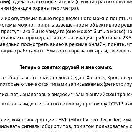
нии), сделать фото посетителей (функция распознавани
ния (функция охраны периметра).
тьи их опустим.Из выше перечисленного можно понять, 
истемы можно принять взвешенное и объективное решен
преступника Вы не увидите (оно может быть в маске) н
 приводить пример, когда сигнализация сработала в 23:5
равильно посмотреть видео в режиме онлайн, понять, ч
зация сработала от близкого взрыва питарды, фейеверк
Теперь о советах друзей и знакомых.
зобраться что значат слова Седан, ХатчБэк, Кроссовер 
 которые отличаются типами записываемых (регистриру
сывать аналоговые видеосигналы в английской транскрип
исывать видеосигнал по сетевому протоколу TCP/IP в а
ийской транскрипции - HVR (Hibrid Video Recorder) или в 
сывать сигналы обоих типов, при этом пользователь с