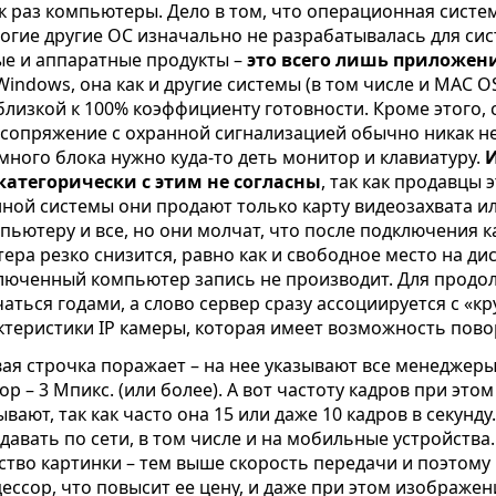
к раз компьютеры. Дело в том, что операционная систе
ногие другие ОС изначально не разрабатывалась для с
е и аппаратные продукты –
это всего лишь приложен
indows, она как и другие системы (в том числе и MAC O
близкой к 100% коэффициенту готовности. Кроме этого,
 сопряжение с охранной сигнализацией обычно никак 
много блока нужно куда-то деть монитор и клавиатуру.
И
категорически с этим не согласны
, так как продавцы 
ной системы они продают только карту видеозахвата и
мпьютеру и все, но они молчат, что после подключения 
ра резко снизится, равно как и свободное место на ди
ключенный компьютер запись не производит. Для прод
ться годами, а слово сервер сразу ассоциируется с «кр
теристики IP камеры, которая имеет возможность пово
ая строчка поражает – на нее указывают все менеджеры
ор – 3 Мпикс. (или более). А вот частоту кадров при эт
ывают, так как часто она 15 или даже 10 кадров в секунд
давать по сети, в том числе и на мобильные устройства
ство картинки – тем выше скорость передачи и поэтому
ессор, что повысит ее цену, и даже при этом изображе