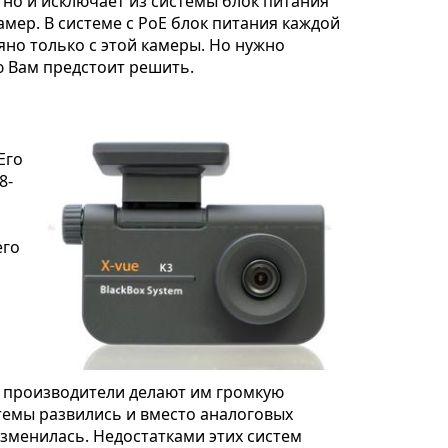
 но и исключает из системы блок питания
амер. В системе с PoE блок питания каждой
яно только с этой камеры. Но нужно
ю Вам предстоит решить.
Его
8-
его
я производители делают им громкую
истемы развились и вместо аналоговых
 изменилась. Недостатками этих систем