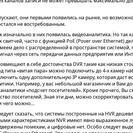
сех каналов записи не может превышать максимально д
пускают, они первыми появились на рынке, но возможн
остался не востребованным.
к изначально в них появилась видеоаналитика. Но так к
свитчей, часто с функцией PoE (Pover over Ethernet) д
еем дело с распределенной в пространстве системой,
игнал через сеть передачи данных предприятия или Инт
овмещают в себе достоинства DVR такие как низкая сто
од типа «витая пара» можно подключить до 4-х камер н
лючить одну дополнительную IP камеру, которая даст в
итики. Например, у вас небольшой магазинчик и Вам дос
налитики «подсчет посетителей». Кроме прочего, Вы см
ство посетителей. Зная эти дни, можно скорректировать
ли чего можно…
едует сказать, что системы построенные на HVR дешев
выми характеристиками NVR имеют явно вырааженное л
двержены помехам, а цифровые нет. Особо следует выд