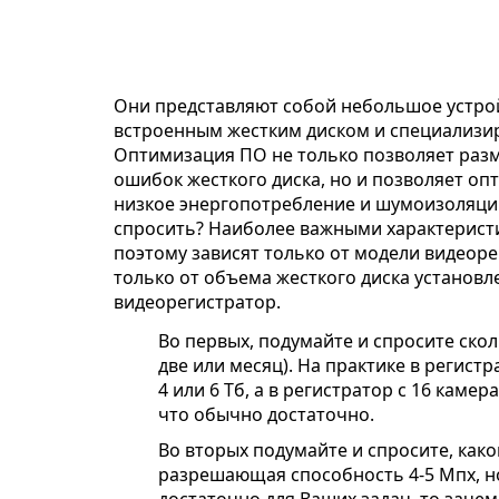
Они представляют собой небольшое устрой
встроенным жестким диском и специализи
Оптимизация ПО не только позволяет разме
ошибок жесткого диска, но и позволяет о
низкое энергопотребление и шумоизоляцию.
спросить? Наиболее важными характеристик
поэтому зависят только от модели видеорег
только от объема жесткого диска установ
видеорегистратор.
Во первых, подумайте и спросите скол
две или месяц). На практике в регист
4 или 6 Тб, а в регистратор с 16 каме
что обычно достаточно.
Во вторых подумайте и спросите, ка
разрешающая способность 4-5 Мпх, но
достаточно для Ваших задач, то заче