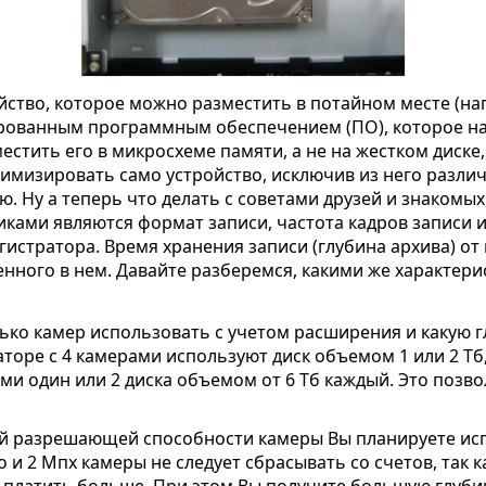
ство, которое можно разместить в потайном месте (на
рованным программным обеспечением (ПО), которое нап
стить его в микросхеме памяти, а не на жестком диске,
птимизировать само устройство, исключив из него разл
 Ну а теперь что делать с советами друзей и знакомых
ами являются формат записи, частота кадров записи и д
истратора. Время хранения записи (глубина архива) от 
ленного в нем. Давайте разберемся, какими же характе
ько камер использовать с учетом расширения и какую гл
раторе с 4 камерами используют диск объемом 1 или 2 Тб
рами один или 2 диска объемом от 6 Тб каждый. Это позво
кой разрешающей способности камеры Вы планируете ис
 и 2 Мпх камеры не следует сбрасывать со счетов, так 
м платить больше. При этом Вы получите большую глуби