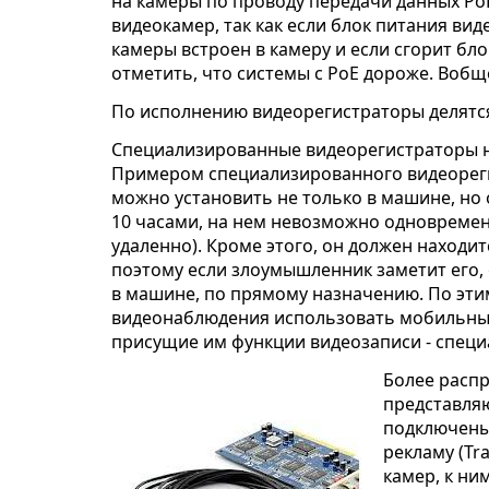
на камеры по проводу передачи данных PoE
видеокамер, так как если блок питания вид
камеры встроен в камеру и если сгорит бл
отметить, что системы с PoE дороже. Вобщ
По исполнению видеорегистраторы делятс
Специализированные видеорегистраторы н
Примером специализированного видеореги
можно установить не только в машине, но 
10 часами, на нем невозможно одновремен
удаленно). Кроме этого, он должен находит
поэтому если злоумышленник заметит его, о
в машине, по прямому назначению. По эти
видеонаблюдения использовать мобильные 
присущие им функции видеозаписи - спец
Более расп
представляю
подключены
рекламу (Tr
камер, к ни