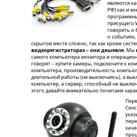
являются ка
РФ) как и м
программны
присущего W
говорить о 
о событиях,
скрытом месте сложно, так как кроме систе
видеорегистраторах – они дешевле
. Мы
самого компьютера монитора и операцион
говорят – купите камеры, подключите к ко
компьютера, производительность компьюте
длительной работы (не выключаясь), а вы
компьютер, а сервер, способный не выключа
этого давайте внимательно почитаем харак
Перв
Сенс
указ
пере
каче
проц