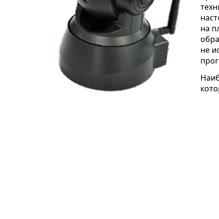
техн
наст
на п
обра
не и
прог
Наиб
кото