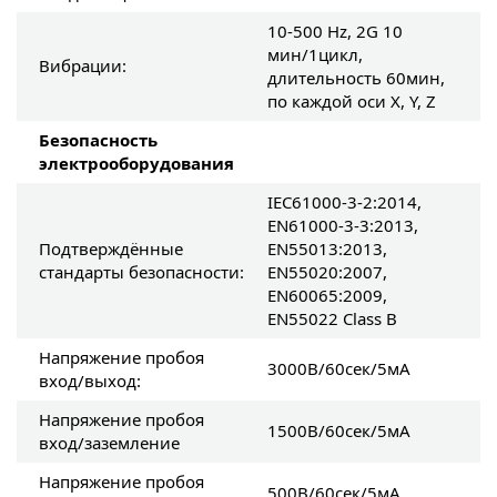
10-500 Hz, 2G 10
мин/1цикл,
Вибрации:
длительность 60мин,
по каждой оси X, Y, Z
Безопасность
электрооборудования
IEC61000-3-2:2014,
EN61000-3-3:2013,
Подтверждённые
EN55013:2013,
стандарты безопасности:
EN55020:2007,
EN60065:2009,
EN55022 Class B
Напряжение пробоя
3000В/60сек/5мА
вход/выход:
Напряжение пробоя
1500В/60сек/5мА
вход/заземление
Напряжение пробоя
500В/60сек/5мА